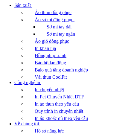
Sản xuất
Áo thun đồng phục
Áo sơ mi đồng phục
Sơ mi tay dài
Sơ mi tay ngắn
Áo gió đồng phục
In khăn lụa
Đồng phục xanh
Bảo hộ lao động
Balo quà tặng doanh nghiệp
Vải thun CoolFit
Công nghệ in
In chuyển nhiệt
In Pet Chuyển Nhiệt DTF
In áo thun theo yêu cầu
Quy trình in chuyển nhiệt
In áo khoác dù theo yêu cầu
Về chúng tôi
Hồ sơ năng lực