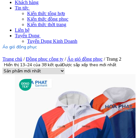
Khách hàng
Tin tức
Kiến thức tổng hợp
Kiến thức đồng phục
Kiến thức thời trang
Liên hệ
Tuyển Dụng
Tuyển Dụng Kinh Doanh
Áo gió đồng phục
Trang chủ
/
Đồng phục công ty
/
Áo gió đồng phục
/ Trang 2
Hiển thị 13–24 của 38 kết quả
Được sắp xếp theo mới nhất