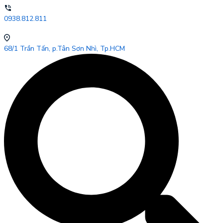
0938.812.811
68/1 Trần Tấn, p.Tân Sơn Nhì, Tp.HCM