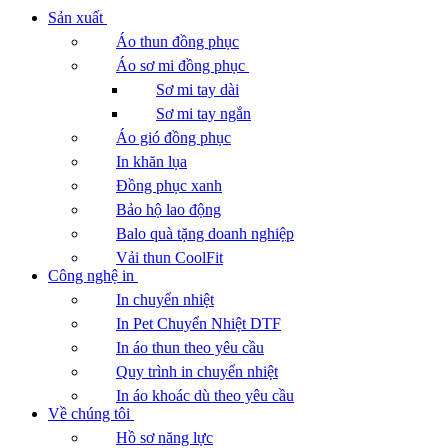
Sản xuất
Áo thun đồng phục
Áo sơ mi đồng phục
Sơ mi tay dài
Sơ mi tay ngắn
Áo gió đồng phục
In khăn lụa
Đồng phục xanh
Bảo hộ lao động
Balo quà tặng doanh nghiệp
Vải thun CoolFit
Công nghệ in
In chuyển nhiệt
In Pet Chuyển Nhiệt DTF
In áo thun theo yêu cầu
Quy trình in chuyển nhiệt
In áo khoác dù theo yêu cầu
Về chúng tôi
Hồ sơ năng lực