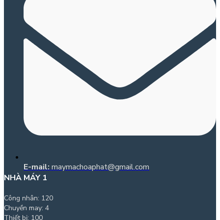
E-mail:
maymachoaphat@gmail.com
NHÀ MÁY 1
Công nhân: 120
Chuyền may: 4
Thiết bị: 100