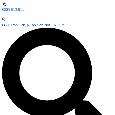
0938.812.811
68/1 Trần Tấn, p.Tân Sơn Nhì, Tp.HCM