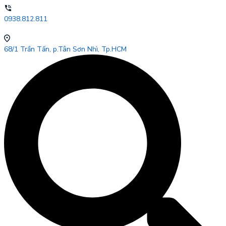
0938.812.811
68/1 Trần Tấn, p.Tân Sơn Nhì, Tp.HCM