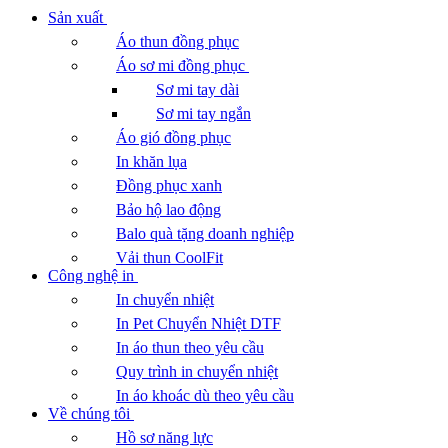
Sản xuất
Áo thun đồng phục
Áo sơ mi đồng phục
Sơ mi tay dài
Sơ mi tay ngắn
Áo gió đồng phục
In khăn lụa
Đồng phục xanh
Bảo hộ lao động
Balo quà tặng doanh nghiệp
Vải thun CoolFit
Công nghệ in
In chuyển nhiệt
In Pet Chuyển Nhiệt DTF
In áo thun theo yêu cầu
Quy trình in chuyển nhiệt
In áo khoác dù theo yêu cầu
Về chúng tôi
Hồ sơ năng lực