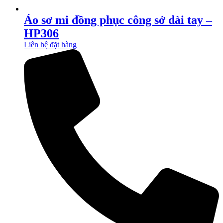
Áo sơ mi đồng phục công sở dài tay –
HP306
Liên hệ đặt hàng