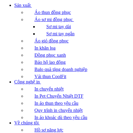
Sản xuất
Áo thun đồng phục
Áo sơ mi đồng phục
Sơ mi tay dài
Sơ mi tay ngắn
Áo gió đồng phục
In khăn lụa
Đồng phục xanh
Bảo hộ lao động
Balo quà tặng doanh nghiệp
Vải thun CoolFit
Công nghệ in
In chuyển nhiệt
In Pet Chuyển Nhiệt DTF
In áo thun theo yêu cầu
Quy trình in chuyển nhiệt
In áo khoác dù theo yêu cầu
Về chúng tôi
Hồ sơ năng lực