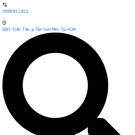
0938.812.811
68/1 Trần Tấn, p.Tân Sơn Nhì, Tp.HCM