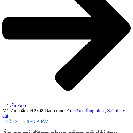
Tư vấn Zalo
Mã sản phẩm:
HP308
Danh mục:
Áo sơ mi đồng phục
,
Sơ mi tay
dài
THÔNG TIN SẢN PHẨM