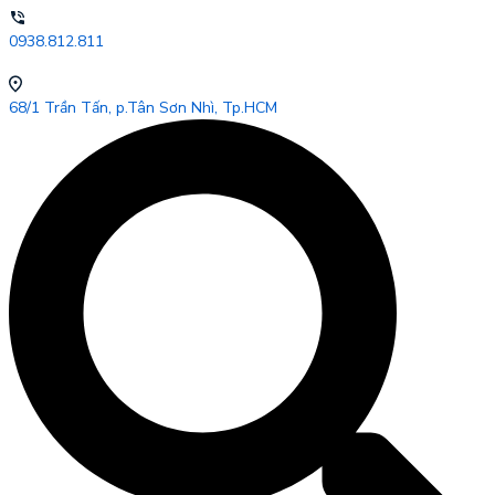
0938.812.811
68/1 Trần Tấn, p.Tân Sơn Nhì, Tp.HCM