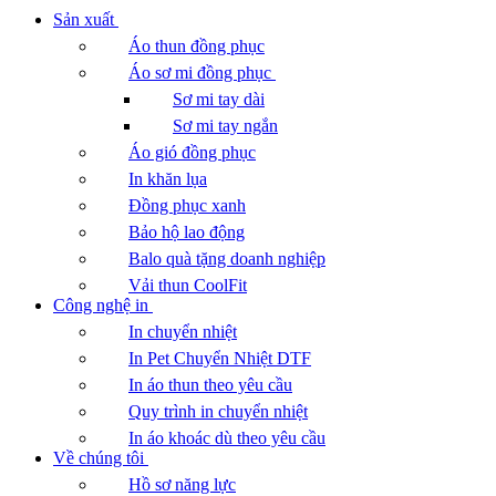
Sản xuất
Áo thun đồng phục
Áo sơ mi đồng phục
Sơ mi tay dài
Sơ mi tay ngắn
Áo gió đồng phục
In khăn lụa
Đồng phục xanh
Bảo hộ lao động
Balo quà tặng doanh nghiệp
Vải thun CoolFit
Công nghệ in
In chuyển nhiệt
In Pet Chuyển Nhiệt DTF
In áo thun theo yêu cầu
Quy trình in chuyển nhiệt
In áo khoác dù theo yêu cầu
Về chúng tôi
Hồ sơ năng lực