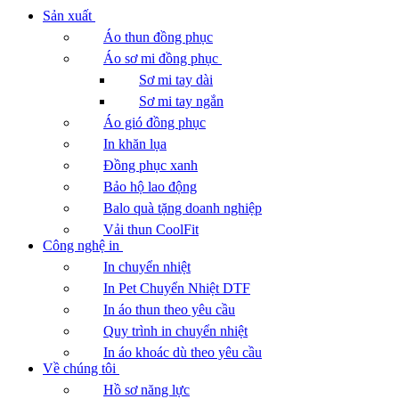
Sản xuất
Áo thun đồng phục
Áo sơ mi đồng phục
Sơ mi tay dài
Sơ mi tay ngắn
Áo gió đồng phục
In khăn lụa
Đồng phục xanh
Bảo hộ lao động
Balo quà tặng doanh nghiệp
Vải thun CoolFit
Công nghệ in
In chuyển nhiệt
In Pet Chuyển Nhiệt DTF
In áo thun theo yêu cầu
Quy trình in chuyển nhiệt
In áo khoác dù theo yêu cầu
Về chúng tôi
Hồ sơ năng lực