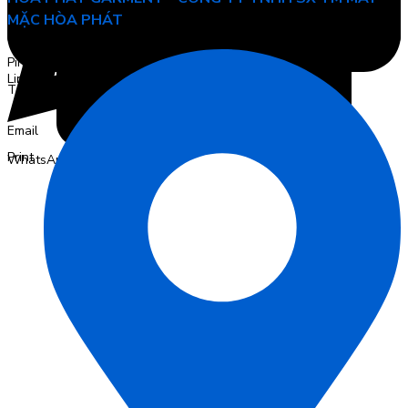
MẶC HÒA PHÁT
Pinterest
LinkedIn
Telegram
Email
Print
WhatsApp