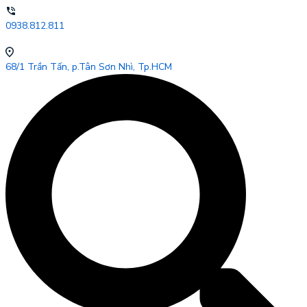
0938.812.811
68/1 Trần Tấn, p.Tân Sơn Nhì, Tp.HCM