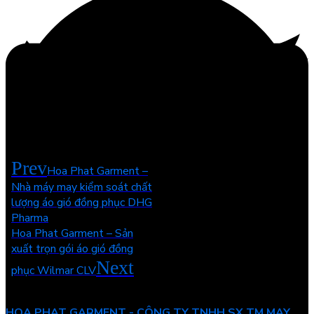
Prev
Hoa Phat Garment –
Nhà máy may kiểm soát chất
lượng áo gió đồng phục DHG
Pharma
Hoa Phat Garment – Sản
xuất trọn gói áo gió đồng
Next
phục Wilmar CLV
Facebook
Twitter
HOA PHAT GARMENT - CÔNG TY TNHH SX TM MAY