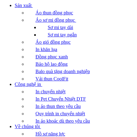
Sản xuất
Áo thun đồng phục
Áo sơ mi đồng phục
Sơ mi tay dài
Sơ mi tay ngắn
Áo gió đồng phục
In khăn lụa
Đồng phục xanh
Bảo hộ lao động
Balo quà tặng doanh nghiệp
Vải thun CoolFit
Công nghệ in
In chuyển nhiệt
In Pet Chuyển Nhiệt DTF
In áo thun theo yêu cầu
Quy trình in chuyển nhiệt
In áo khoác dù theo yêu cầu
Về chúng tôi
Hồ sơ năng lực