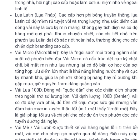
trong nhà, hội nghị cao cấp hoặc làm cờ lưu niệm nhờ vẻ ngoài
tinh tế.
Lụa Latin (Lụa Pháp): Cao cấp hơn phi bóng truyền thống, lụa
Latin có độ mềm rủ tuyệt vời và trọng lượng nhẹ. Đặc điểm của
dòng vải này là cực kỳ mịn màng, không gây tích điện và có độ
bóng mờ quý phái. Khi in chuyển nhiệt, các chi tiết nhỏ trên
phướn lụa Latin đạt độ sắc nét hoàn hảo, thường dùng cho các
chiến dịch branding cao cấp.
Vải Micro (Microfiber): Đây là “ngôi sao” mới trong ngành sản
xuất cờ phướn hiện đại. Vải Micro có cấu trúc dệt cực kỳ chặt
chẽ, bề mặt mịn như lụa nhưng lại có độ bền cơ học của sợi
tổng hợp. Ưu điểm lớn nhất là khả năng kháng nước nhẹ và cực
kỳ nhanh khô, giúp lá phướn không bị nặng hay rủ xuống khi
gặp mưa, giữ nguyên form dáng quảng cáo.
Vải Lụa 100D: Dòng vải “quốc dân” cho các chiến dịch phướn
treo ngoài trời số lượng lớn. Với định lượng 100D (Denier), vải
có độ dày vừa phải, đủ bền để chịu được sức gió nhưng vẫn
đảm bảo mực in xuyên thấu tốt (in 1 mặt thấy 2 mặt mờ). Đây
là giải pháp tối ưu về chi phí cho các dự án treo phướn dọc các
tuyến đường dài ngày.
Vải Mè / Vải Lưới: Được thiết kế với hàng ngàn lỗ li ti trên bề
mặt, vải mè cho phép gió xuyên qua dễ dàng. Điều này giúp
giảm thiểu tối đa áp lực lên cột treo, tránh tình trạng gãy cán