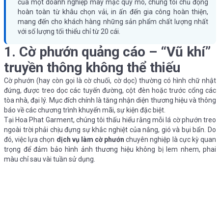
của một doanh nghiệp may mặc quy mô, chúng tôi chủ động
hoàn toàn từ khâu chọn vải, in ấn đến gia công hoàn thiện,
mang đến cho khách hàng những sản phẩm chất lượng nhất
với số lượng tối thiểu chỉ từ 20 cái.
1. Cờ phướn quảng cáo – “Vũ khí”
truyền thông không thể thiếu
Cờ phướn (hay còn gọi là cờ chuối, cờ dọc) thường có hình chữ nhật
đứng, được treo dọc các tuyến đường, cột đèn hoặc trước cổng các
tòa nhà, đại lý. Mục đích chính là tăng nhận diện thương hiệu và thông
báo về các chương trình khuyến mãi, sự kiện đặc biệt.
Tại Hoa Phat Garment, chúng tôi thấu hiểu rằng mỗi lá cờ phướn treo
ngoài trời phải chịu đựng sự khắc nghiệt của nắng, gió và bụi bẩn. Do
đó, việc lựa chọn
dịch vụ làm cờ phướn
chuyên nghiệp là cực kỳ quan
trọng để đảm bảo hình ảnh thương hiệu không bị lem nhem, phai
màu chỉ sau vài tuần sử dụng.