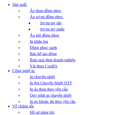
Sản xuất
Áo thun đồng phục
Áo sơ mi đồng phục
Sơ mi tay dài
Sơ mi tay ngắn
Áo gió đồng phục
In khăn lụa
Đồng phục xanh
Bảo hộ lao động
Balo quà tặng doanh nghiệp
Vải thun CoolFit
Công nghệ in
In chuyển nhiệt
In Pet Chuyển Nhiệt DTF
In áo thun theo yêu cầu
Quy trình in chuyển nhiệt
In áo khoác dù theo yêu cầu
Về chúng tôi
Hồ sơ năng lực