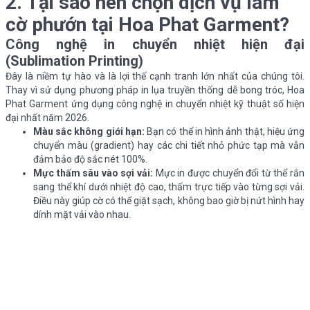
2. Tại sao nên chọn dịch vụ làm
cờ phướn tại Hoa Phat Garment?
Công nghệ in chuyển nhiệt hiện đại
(Sublimation Printing)
Đây là niềm tự hào và là lợi thế cạnh tranh lớn nhất của chúng tôi.
Thay vì sử dụng phương pháp in lụa truyền thống dễ bong tróc, Hoa
Phat Garment ứng dụng công nghệ in chuyển nhiệt kỹ thuật số hiện
đại nhất năm 2026.
Màu sắc không giới hạn:
Bạn có thể in hình ảnh thật, hiệu ứng
chuyển màu (gradient) hay các chi tiết nhỏ phức tạp mà vẫn
đảm bảo độ sắc nét 100%.
Mực thấm sâu vào sợi vải:
Mực in được chuyển đổi từ thể rắn
sang thể khí dưới nhiệt độ cao, thấm trực tiếp vào từng sợi vải.
Điều này giúp cờ có thể giặt sạch, không bao giờ bị nứt hình hay
dính mặt vải vào nhau.