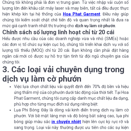
Chúng tôi không phải là đơn vị trung gian. Từ việc nhập vải cuộn số
lượng lớn đến khâu cắt máy laser và may biên, tất cả đều được thực
hiện khép kín tại hệ thống của
Hoa Phat Garment
. Điều này giúp
chúng tôi kiểm soát chặt chẽ tiến độ và quan trọng nhất là đưa ra
mức giá cạnh tranh nhất thị trường cho
dịch vụ làm cờ phướn
.
Chính sách số lượng linh hoạt chỉ từ 20 cái
Hiểu được nhu cầu của các doanh nghiệp vừa và nhỏ (SMEs) hoặc
các đơn vị tổ chức sự kiện cục bộ, chúng tôi triển khai dịch vụ với số
lượng tối thiểu (MOQ) chỉ từ 20 cái. Bạn không cần phải đặt hàng
ngàn cái mới có được sự hỗ trợ tận tình từ đội ngũ chuyên gia của
chúng tôi.
3. Các loại vải chuyên dụng trong
dịch vụ làm cờ phướn
Việc lựa chọn chất liệu vải quyết định đến 70% độ bền và hiệu
ứng thẩm mỹ của cờ phướn dưới tác động của thời tiết. Tại Hoa
Phat Garment, chúng tôi cung cấp danh mục chất liệu đa dạng,
phù hợp cho từng mục đích sử dụng riêng biệt:
Lụa Phi Bóng: Đây là dòng vải kinh điển trong dịch vụ làm cờ
phướn. Với bề mặt láng mịn và độ bóng bắt sáng cao, lụa phi
bóng giúp màu sắc
in chuyển nhiệt
hiện lên cực kỳ rực rỡ và
sang trọng. Loại vải này thường được ưu tiên cho các sự kiện