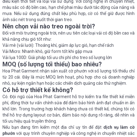
điều kiện thời tiết và loại vải sử dụng. Với công nghệ in chuyển nhiệt,
màu sắc có độ bền cao, hạn chế phai màu dưới tác động của nắng và
mưa. Nếu sử dụng đúng chất liệu phù hợp, cờ có thể giữ được hình
ảnh sắc nét trong suốt thời gian treo.
Nên chọn vải nào treo ngoài trời?
Đối với môi trường ngoài trời, nên ưu tiên các loại vải có độ bền cao và
khả năng chịu gió tốt như:
Vải mè (vải lưới): Thoáng khí, giảm áp lực gió, hạn chế rách
Vải Micro: Nhanh khô, giữ form tốt khi gặp mưa
Vải lụa 100D: Giải pháp tối ưu chi phí cho treo số lượng lớn
MOQ (số lượng tối thiểu) bao nhiêu?
Hoa Phat Garment nhận sản xuất cờ phướn với số lượng tối thiểu chỉ
từ 20 cái. Đây là mức MOQ linh hoạt, phù hợp cho cả doanh nghiệp
nhỏ, sự kiện ngắn hạn hoặc các chiến dịch quảng cáo thử nghiệm.
Có hỗ trợ thiết kế không?
Có. Đội ngũ của Hoa Phat Garment hỗ trợ kiểm tra file thiết kế miễn
phí, đồng thời tư vấn chỉnh sửa để đảm bảo hình ảnh đạt chuẩn in ấn
khổ lớn. Trong trường hợp khách hàng chưa có thiết kế, chúng tôi có
thể hỗ trợ dựng layout cơ bản, đảm bảo nội dung rõ ràng, dễ nhìn và
tối ưu hiệu quả truyền thông.
Nếu bạn đang tìm kiếm một địa chỉ uy tín để đặt
dịch vụ làm cờ
phướn
với quy trình chuyên nghiệp và công nghệ in chuyển nhiệt sắc