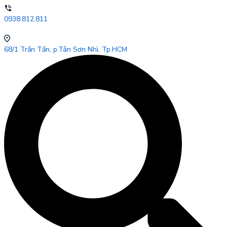
0938.812.811
68/1 Trần Tấn, p.Tân Sơn Nhì, Tp.HCM