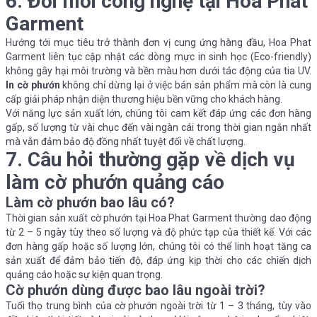
6. Đổi mới công nghệ tại Hoa Phat
Garment
Hướng tới mục tiêu trở thành đơn vị cung ứng hàng đầu, Hoa Phat
Garment liên tục cập nhật các dòng mực in sinh học (Eco-friendly)
không gây hại môi trường và bền màu hơn dưới tác động của tia UV.
In cờ phướn
không chỉ dừng lại ở việc bán sản phẩm mà còn là cung
cấp giải pháp nhận diện thương hiệu bền vững cho khách hàng.
Với năng lực sản xuất lớn, chúng tôi cam kết đáp ứng các đơn hàng
gấp, số lượng từ vài chục đến vài ngàn cái trong thời gian ngắn nhất
mà vẫn đảm bảo độ đồng nhất tuyệt đối về chất lượng.
7. Câu hỏi thường gặp về dịch vụ
làm cờ phướn quảng cáo
Làm cờ phướn bao lâu có?
Thời gian sản xuất cờ phướn tại Hoa Phat Garment thường dao động
từ 2 – 5 ngày tùy theo số lượng và độ phức tạp của thiết kế. Với các
đơn hàng gấp hoặc số lượng lớn, chúng tôi có thể linh hoạt tăng ca
sản xuất để đảm bảo tiến độ, đáp ứng kịp thời cho các chiến dịch
quảng cáo hoặc sự kiện quan trọng.
Cờ phướn dùng được bao lâu ngoài trời?
Tuổi thọ trung bình của cờ phướn ngoài trời từ 1 – 3 tháng, tùy vào