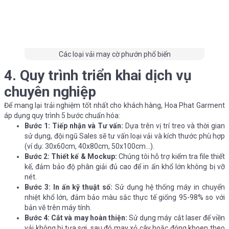
Các loại vải may cờ phướn phổ biến
4. Quy trình triển khai dịch vụ
chuyên nghiệp
Để mang lại trải nghiệm tốt nhất cho khách hàng, Hoa Phat Garment
áp dụng quy trình 5 bước chuẩn hóa:
Bước 1: Tiếp nhận và Tư vấn:
Dựa trên vị trí treo và thời gian
sử dụng, đội ngũ Sales sẽ tư vấn loại vải và kích thước phù hợp
(ví dụ: 30x60cm, 40x80cm, 50x100cm…).
Bước 2: Thiết kế & Mockup:
Chúng tôi hỗ trợ kiểm tra file thiết
kế, đảm bảo độ phân giải đủ cao để in ấn khổ lớn không bị vỡ
nét.
Bước 3: In ấn kỹ thuật số:
Sử dụng hệ thống máy in chuyển
nhiệt khổ lớn, đảm bảo màu sắc thực tế giống 95-98% so với
bản vẽ trên máy tính.
Bước 4: Cắt và may hoàn thiện:
Sử dụng máy cắt laser để viền
vải không bị tưa sợi, sau đó may xỏ cây hoặc đóng khoen theo