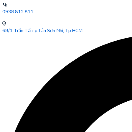
0938.812.811
68/1 Trần Tấn, p.Tân Sơn Nhì, Tp.HCM