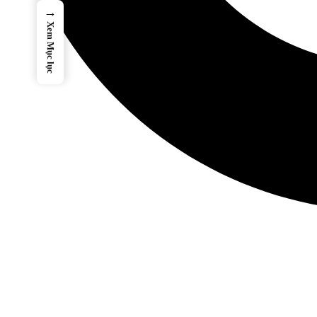
→
Xem Mục lục