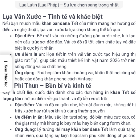
Lụa Latin (Lụa Pháp) – Sự lựa chọn sang trọng nhất
Lụa Vân Xước – Tinh tế và khác biệt
Nếu bạn muốn mẫu
khăn bandana Tết
của mình mang hơi hướng cổ
điển và nghệ thuật, lụa vân xước là lựa chọn không thể bỏ qua.
Đặc điểm:
Bề mặt vải có những đường gân xước nhẹ, li ti tạo
nên cấu trúc sợi độc đáo. Vải có độ rũ tốt, cầm chắc tay và đặc
biệt là cực kỳ ít nhăn.
Ưu điểm in ấn:
Họa tiết in trên vải vân xước tạo hiệu ứng thị
→
giác rất “lạ”, giúp các mẫu thiết kế linh vật năm 2026 trở nên
sống động và có chất riêng.
Xem Mục lục
Ứng dụng:
Phù hợp làm khăn choàng vai, khăn thắt nơ công sở
hoặc các dòng khăn phong cách Vintage.
Lụa Phi Thun – Bền bỉ và kinh tế
Đây là chất liệu quốc dân dành cho các đơn hàng
in khăn Tết số
lượng lớn
nhờ ưu điểm về giá thành và độ bền vượt trội.
Đặc điểm:
Vải có độ co giãn nhẹ, bề mặt đanh mịn, không dễ bị
trầy xước hay rút sợi khi sử dụng thường xuyên.
Ưu điểm in ấn:
Màu sắc lên tươi sáng, độ bền màu cực cao, có
thể giặt máy mà không lo bay màu hay biến dạng form khăn.
Ứng dụng:
Lý tưởng để
may khăn bandana Tết
làm quà tặng
nhân viên, quà tặng sự kiện hoặc làm phụ kiện đồng phục cho