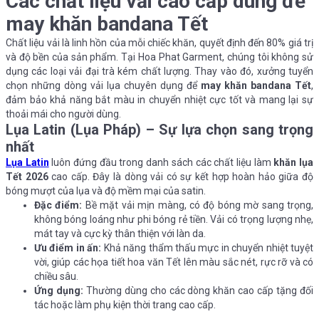
Các chất liệu vải cao cấp dùng để
may khăn bandana Tết
Chất liệu vải là linh hồn của mỗi chiếc khăn, quyết định đến 80% giá trị
và độ bền của sản phẩm. Tại Hoa Phat Garment, chúng tôi không sử
dụng các loại vải đại trà kém chất lượng. Thay vào đó, xưởng tuyển
chọn những dòng vải lụa chuyên dụng để
may khăn bandana Tết
,
đảm bảo khả năng bắt màu in chuyển nhiệt cực tốt và mang lại sự
thoải mái cho người dùng.
Lụa Latin (Lụa Pháp) – Sự lựa chọn sang trọng
nhất
Lụa Latin
luôn đứng đầu trong danh sách các chất liệu làm
khăn lụa
Tết 2026
cao cấp. Đây là dòng vải có sự kết hợp hoàn hảo giữa độ
bóng mượt của lụa và độ mềm mại của satin.
Đặc điểm:
Bề mặt vải mịn màng, có độ bóng mờ sang trọng,
không bóng loáng như phi bóng rẻ tiền. Vải có trọng lượng nhẹ,
mát tay và cực kỳ thân thiện với làn da.
Ưu điểm in ấn:
Khả năng thẩm thấu mực in chuyển nhiệt tuyệt
vời, giúp các họa tiết hoa văn Tết lên màu sắc nét, rực rỡ và có
chiều sâu.
Ứng dụng:
Thường dùng cho các dòng khăn cao cấp tặng đối
tác hoặc làm phụ kiện thời trang cao cấp.