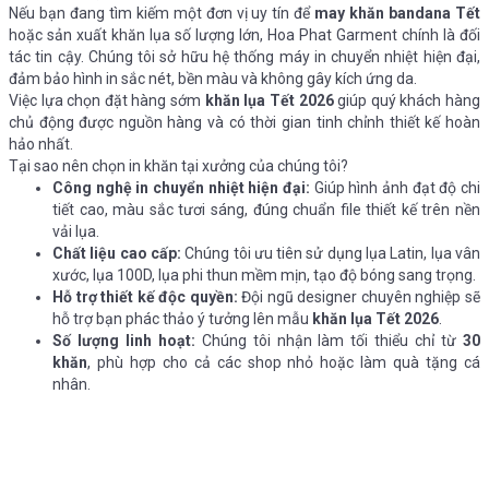
Nếu bạn đang tìm kiếm một đơn vị uy tín để
may khăn bandana Tết
hoặc sản xuất khăn lụa số lượng lớn, Hoa Phat Garment chính là đối
tác tin cậy. Chúng tôi sở hữu hệ thống máy in chuyển nhiệt hiện đại,
đảm bảo hình in sắc nét, bền màu và không gây kích ứng da.
Việc lựa chọn đặt hàng sớm
khăn lụa Tết 2026
giúp quý khách hàng
chủ động được nguồn hàng và có thời gian tinh chỉnh thiết kế hoàn
hảo nhất.
Tại sao nên chọn in khăn tại xưởng của chúng tôi?
Công nghệ in chuyển nhiệt hiện đại:
Giúp hình ảnh đạt độ chi
tiết cao, màu sắc tươi sáng, đúng chuẩn file thiết kế trên nền
vải lụa.
Chất liệu cao cấp:
Chúng tôi ưu tiên sử dụng lụa Latin, lụa vân
xước, lụa 100D, lụa phi thun mềm mịn, tạo độ bóng sang trọng.
Hỗ trợ thiết kế độc quyền:
Đội ngũ designer chuyên nghiệp sẽ
hỗ trợ bạn phác thảo ý tưởng lên mẫu
khăn lụa Tết 2026
.
Số lượng linh hoạt:
Chúng tôi nhận làm tối thiểu chỉ từ
30
khăn
, phù hợp cho cả các shop nhỏ hoặc làm quà tặng cá
nhân.