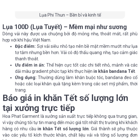
Lụa Phi Thun – Bền bỉ và kinh tế
Lụa 100D (Lụa Tuyết) – Mềm mại như sương
Dòng vải này được ưa chuộng bởi độ mỏng nhẹ, thoát mát, rất phù
hợp với khí hậu Việt Nam.
Đặc điểm:
Sợi vải siêu nhỏ tạo nên bề mặt mềm mướt như lụa
tơ tằm nhưng bền hơn. Vải có độ thấu quang nhẹ, tạo cảm giác
thanh thoát.
Ưu điểm in ấn:
Thể hiện cực tốt các chi tiết nhỏ, mảnh và các
dải màu gradient phức tạp khi thực hiện
in khăn bandana Tết
.
Ứng dụng:
Thường dùng làm khăn buộc tóc, bandana đeo cổ
hoặc các loại khăn quà tặng kèm trong các set mỹ phẩm, thời
trang.
Báo giá in khăn Tết số lượng lớn
tại xưởng trực tiếp
Hoa Phat Garment là xưởng sản xuất trực tiếp không qua trung gian,
vì vậy chúng tôi tự tin mang đến mức giá tốt nhất thị trường khi khách
hàng có nhu cầu
in khăn Tết số lượng lớn
. Giá thành sẽ phụ thuộc
vào các yếu tố kích thước khăn, chất liệu vải và tổng số lượng đơn