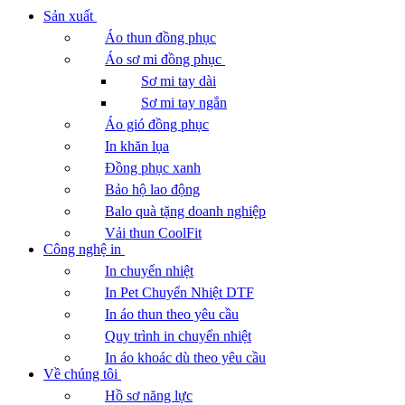
Sản xuất
Áo thun đồng phục
Áo sơ mi đồng phục
Sơ mi tay dài
Sơ mi tay ngắn
Áo gió đồng phục
In khăn lụa
Đồng phục xanh
Bảo hộ lao động
Balo quà tặng doanh nghiệp
Vải thun CoolFit
Công nghệ in
In chuyển nhiệt
In Pet Chuyển Nhiệt DTF
In áo thun theo yêu cầu
Quy trình in chuyển nhiệt
In áo khoác dù theo yêu cầu
Về chúng tôi
Hồ sơ năng lực