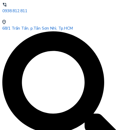
0938.812.811
68/1 Trần Tấn, p.Tân Sơn Nhì, Tp.HCM