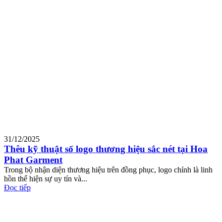
31/12/2025
Thêu kỹ thuật số logo thương hiệu sắc nét tại Hoa
Phat Garment
Trong bộ nhận diện thương hiệu trên đồng phục, logo chính là linh
hồn thể hiện sự uy tín và...
Đọc tiếp