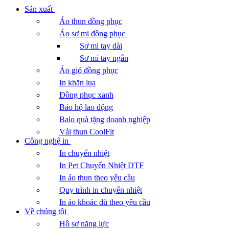
Sản xuất
Áo thun đồng phục
Áo sơ mi đồng phục
Sơ mi tay dài
Sơ mi tay ngắn
Áo gió đồng phục
In khăn lụa
Đồng phục xanh
Bảo hộ lao động
Balo quà tặng doanh nghiệp
Vải thun CoolFit
Công nghệ in
In chuyển nhiệt
In Pet Chuyển Nhiệt DTF
In áo thun theo yêu cầu
Quy trình in chuyển nhiệt
In áo khoác dù theo yêu cầu
Về chúng tôi
Hồ sơ năng lực