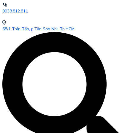
0938.812.811
68/1 Trần Tấn, p.Tân Sơn Nhì, Tp.HCM