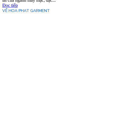
lai của ngành may mặc, đặc...
Đọc tiếp
VỀ HOA PHAT GARMENT