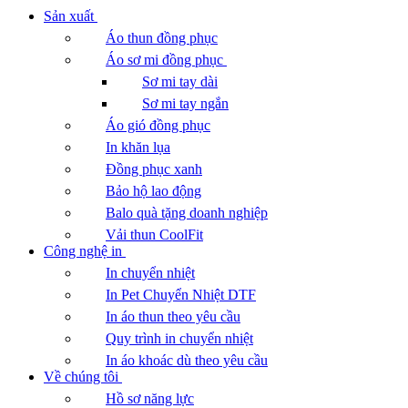
Sản xuất
Áo thun đồng phục
Áo sơ mi đồng phục
Sơ mi tay dài
Sơ mi tay ngắn
Áo gió đồng phục
In khăn lụa
Đồng phục xanh
Bảo hộ lao động
Balo quà tặng doanh nghiệp
Vải thun CoolFit
Công nghệ in
In chuyển nhiệt
In Pet Chuyển Nhiệt DTF
In áo thun theo yêu cầu
Quy trình in chuyển nhiệt
In áo khoác dù theo yêu cầu
Về chúng tôi
Hồ sơ năng lực