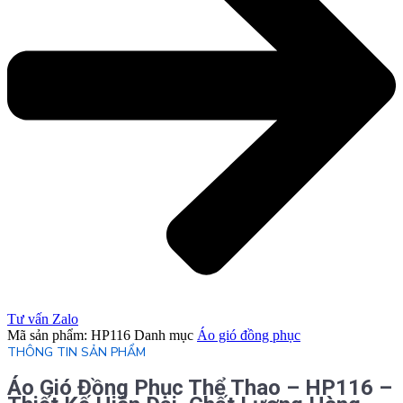
Tư vấn Zalo
Mã sản phẩm:
HP116
Danh mục
Áo gió đồng phục
THÔNG TIN SẢN PHẨM
Áo Gió Đồng Phục Thể Thao – HP116 –