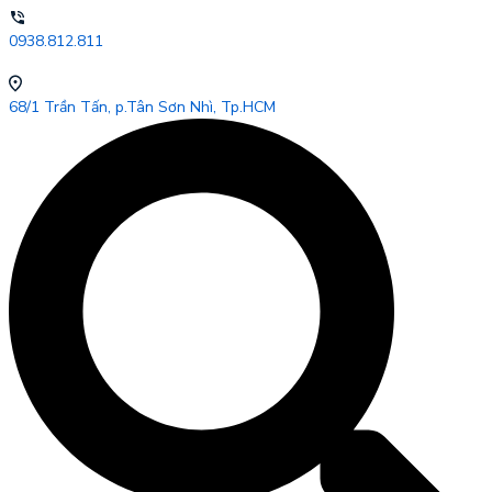
0938.812.811
68/1 Trần Tấn, p.Tân Sơn Nhì, Tp.HCM