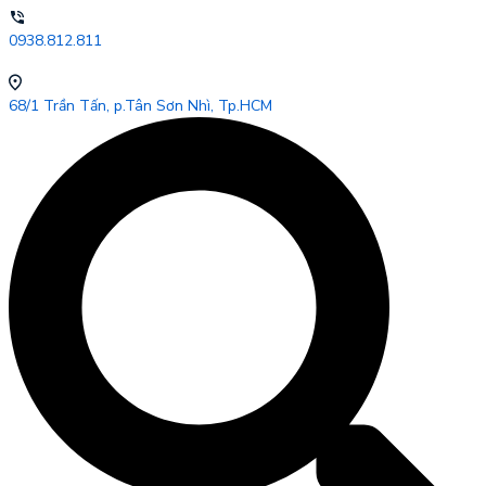
0938.812.811
68/1 Trần Tấn, p.Tân Sơn Nhì, Tp.HCM