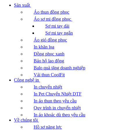
Sản xuất
Áo thun đồng phục
Áo sơ mi đồng phục
Sơ mi tay dài
Sơ mi tay ngắn
Áo gió đồng phục
In khăn lụa
Đồng phục xanh
Bảo hộ lao động
Balo quà tặng doanh nghiệp
Vải thun CoolFit
Công nghệ in
In chuyển nhiệt
In Pet Chuyển Nhiệt DTF
In áo thun theo yêu cầu
Quy trình in chuyển nhiệt
In áo khoác dù theo yêu cầu
Về chúng tôi
Hồ sơ năng lực