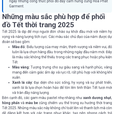
ngay những công thức phối đồ đầy cảm hứng cùng Hoa Phat
Garment.
Những màu sắc phù hợp để phối
đồ Tết thời trang 2025
Tết 2025 là dịp để mọi người đón chào sự khởi đầu mới với niềm hy
vọng và năng lượng tích cực. Các màu sắc chủ đạo của năm được dự
đoán sẽ bao gồm:
Màu đỏ:
Biểu tượng của may mắn, thịnh vượng và niềm vui, đỏ
luôn là lựa chọn hàng đầu trong những ngày đầu năm mới. Đây
là màu sắc không thể thiếu trong các trang phục hoặc phụ kiện
Tết.
Màu vàng:
Tượng trưng cho sự giàu sang và hạnh phúc, vàng
mang đến cảm giác ấm áp và rực rỡ, rất phù hợp với không khí
xuân.
Xanh lá cây:
Đại diện cho sức sống, hy vọng và sự phát triển,
xanh lá là lựa chọn hoàn hảo để tôn lên tinh thần Tết tươi mới
và tràn đầy năng lượng.
Bên cạnh đó, các gam màu pastel nhẹ nhàng như
xanh dương nhạt
,
hồng phấn
và
màu be
cũng chiếm ưu thế trong xu hướng thời trang
Tết 2025. Những màu sắc này không chỉ toát lên vẻ thanh lịch mà còn
dễ dàng kết hợp với các trang phục khác, tạo nên phong cách trẻ