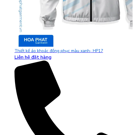
Thiết kế áo khoác đồng phục màu xanh- HP17
Liên hệ đặt hàng