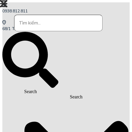
0938.812.811
68/1 Trần Tấn, p.Tân Sơn Nhì, Tp.HCM
Search
Search