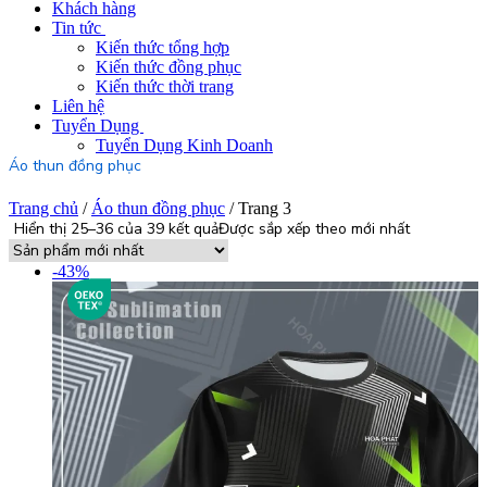
Khách hàng
Tin tức
Kiến thức tổng hợp
Kiến thức đồng phục
Kiến thức thời trang
Liên hệ
Tuyển Dụng
Tuyển Dụng Kinh Doanh
Áo thun đồng phục
Trang chủ
/
Áo thun đồng phục
/ Trang 3
Hiển thị 25–36 của 39 kết quả
Được sắp xếp theo mới nhất
-43%