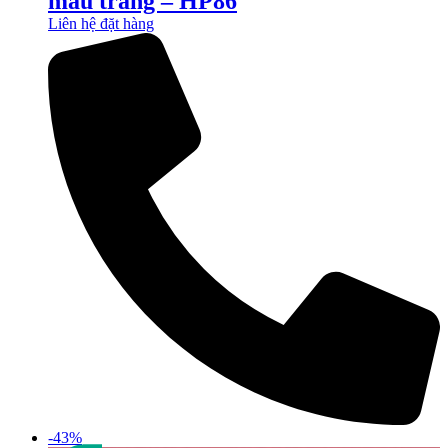
màu trắng – HP86
Liên hệ đặt hàng
-43%