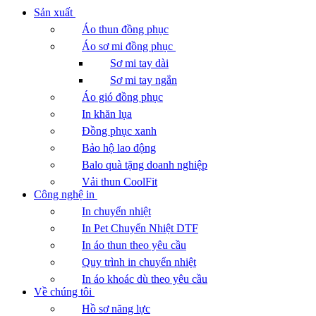
Sản xuất
Áo thun đồng phục
Áo sơ mi đồng phục
Sơ mi tay dài
Sơ mi tay ngắn
Áo gió đồng phục
In khăn lụa
Đồng phục xanh
Bảo hộ lao động
Balo quà tặng doanh nghiệp
Vải thun CoolFit
Công nghệ in
In chuyển nhiệt
In Pet Chuyển Nhiệt DTF
In áo thun theo yêu cầu
Quy trình in chuyển nhiệt
In áo khoác dù theo yêu cầu
Về chúng tôi
Hồ sơ năng lực