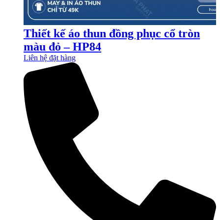
Thiết kế áo thun đồng phục cổ tròn
màu đỏ – HP84
Liên hệ đặt hàng