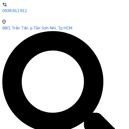
0938.812.811
68/1 Trần Tấn, p.Tân Sơn Nhì, Tp.HCM