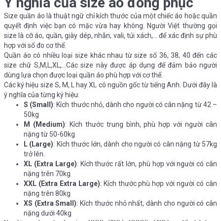
Ý nghĩa của size áo đồng phục
Size quần áo là thuật ngữ chỉ kích thước của một chiếc áo hoặc quần
quyết định việc bạn có mặc vừa hay không. Người Việt thường gọi
size là cỡ áo, quần, giày dép, nhẫn, vali, túi xách,… để xác định sự phù
hợp với số đo cơ thể.
Quần áo có nhiều loại size khác nhau từ size số 36, 38, 40 đến các
size chữ S,M,L,XL,…Các size này được áp dụng để đảm bảo người
dùng lựa chọn được loại quần áo phù hợp với cơ thể.
Các ký hiệu size S, M, L hay XL có nguồn gốc từ tiếng Anh. Dưới đây là
ý nghĩa của từng ký hiệu:
S (Small)
: Kích thước nhỏ, dành cho người có cân nặng từ 42 –
50kg
M (Medium)
: Kích thước trung bình, phù hợp với người cân
nặng từ 50-60kg
L (Large)
: Kích thước lớn, dành cho người có cân nặng từ 57kg
trở lên.
XL (Extra Large)
: Kích thước rất lớn, phù hợp với người có cân
nặng trên 70kg
XXL (Extra Extra Large)
: Kích thước phù hợp với người có cân
nặng trên 80kg
XS (Extra Small)
: Kích thước nhỏ nhất, dành cho người có cân
nặng dưới 40kg