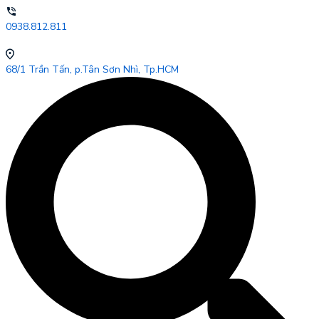
0938.812.811
68/1 Trần Tấn, p.Tân Sơn Nhì, Tp.HCM