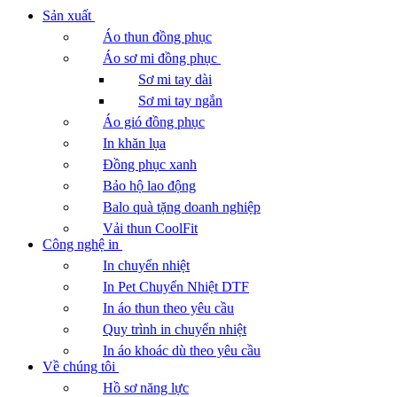
Sản xuất
Áo thun đồng phục
Áo sơ mi đồng phục
Sơ mi tay dài
Sơ mi tay ngắn
Áo gió đồng phục
In khăn lụa
Đồng phục xanh
Bảo hộ lao động
Balo quà tặng doanh nghiệp
Vải thun CoolFit
Công nghệ in
In chuyển nhiệt
In Pet Chuyển Nhiệt DTF
In áo thun theo yêu cầu
Quy trình in chuyển nhiệt
In áo khoác dù theo yêu cầu
Về chúng tôi
Hồ sơ năng lực