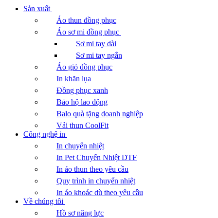
Sản xuất
Áo thun đồng phục
Áo sơ mi đồng phục
Sơ mi tay dài
Sơ mi tay ngắn
Áo gió đồng phục
In khăn lụa
Đồng phục xanh
Bảo hộ lao động
Balo quà tặng doanh nghiệp
Vải thun CoolFit
Công nghệ in
In chuyển nhiệt
In Pet Chuyển Nhiệt DTF
In áo thun theo yêu cầu
Quy trình in chuyển nhiệt
In áo khoác dù theo yêu cầu
Về chúng tôi
Hồ sơ năng lực