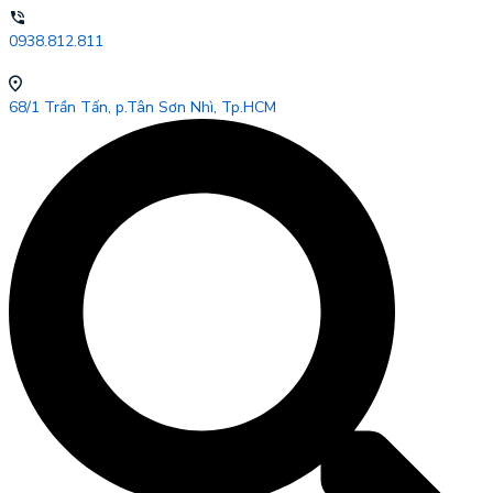
0938.812.811
68/1 Trần Tấn, p.Tân Sơn Nhì, Tp.HCM