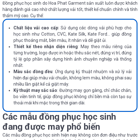
Đồng phục học sinh do Hoa Phat Garment sản xuất luôn được khách
hàng đánh giá cao nhờ chất lượng vải tốt, thiết kế chuẩn chỉnh và tính
thẩm mỹ cao. Cụ thể:
Chất liệu vải cao cấp
: Sử dụng các dòng vải phù hợp cho
học sinh như Cotton, CVC, Kate Silk, Kate Ford… giúp đồng
phục thoáng mát, bền màu, ít nhăn và dễ giặt ủi.
Thiết kế theo nhận diện riêng
: May theo mẫu riêng của
từng trường, logo được in hoặc thêu sắc nét, đúng vị trí, đúng
tỷ lệ góp phần xây dựng hình ảnh chuyên nghiệp và thống
nhất.
Màu sắc đồng đều
: Ứng dụng kỹ thuật nhuộm và xử lý vải
hiện đại giúp màu vải chuẩn, không lem màu, không phai sau
nhiều lần giặt kể cả giặt máy.
Kỹ thuật may sắc sảo
: Đường may gọn gàng, chỉ chắc chắn,
bo viền tinh tế, giúp đồng phục không chỉ bền mà còn tạo sự
thoải mái khi mặc trong thời gian dài.
Các mẫu đồng phục học sinh
đang được may phổ biến
Các mẫu đồng phục học sinh hiện nay không còn đơn điệu như trước