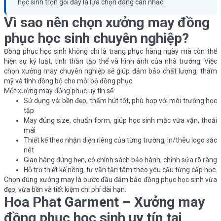
học sinh trọn gói đây là lựa chọn đáng cân nhắc.
Vì sao nên chọn xưởng may đồng
phục học sinh chuyên nghiệp?
Đồng phục học sinh không chỉ là trang phục hàng ngày mà còn thể
hiện sự kỷ luật, tinh thần tập thể và hình ảnh của nhà trường. Việc
chọn xưởng may chuyên nghiệp sẽ giúp đảm bảo chất lượng, thẩm
mỹ và tính đồng bộ cho mỗi bộ đồng phục.
Một xưởng may đồng phục uy tín sẽ:
Sử dụng vải bền đẹp, thấm hút tốt, phù hợp với môi trường học
tập
May đúng size, chuẩn form, giúp học sinh mặc vừa vặn, thoải
mái
Thiết kế theo nhận diện riêng của từng trường, in/thêu logo sắc
nét
Giao hàng đúng hẹn, có chính sách bảo hành, chỉnh sửa rõ ràng
Hỗ trợ thiết kế riêng, tư vấn tận tâm theo yêu cầu từng cấp học
Chọn đúng xưởng may là bước đầu đảm bảo đồng phục học sinh vừa
đẹp, vừa bền và tiết kiệm chi phí dài hạn.
Hoa Phat Garment – Xưởng may
đồng phục học sinh uy tín tại