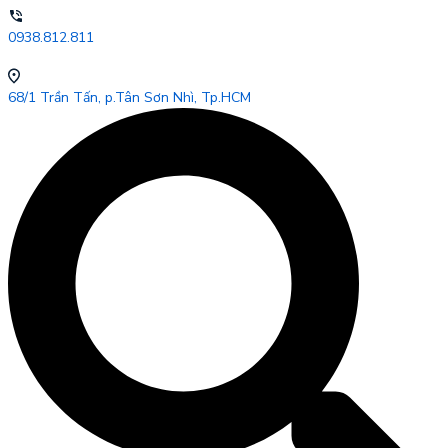
0938.812.811
68/1 Trần Tấn, p.Tân Sơn Nhì, Tp.HCM