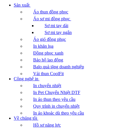
Sản xuất
Áo thun đồng phục
Áo sơ mi đồng phục
Sơ mi tay dài
Sơ mi tay ngắn
Áo gió đồng phục
In khăn lụa
Đồng phục xanh
Bảo hộ lao động
Balo quà tặng doanh nghiệp
Vải thun CoolFit
Công nghệ in
In chuyển nhiệt
In Pet Chuyển Nhiệt DTF
In áo thun theo yêu cầu
Quy trình in chuyển nhiệt
In áo khoác dù theo yêu cầu
Về chúng tôi
Hồ sơ năng lực