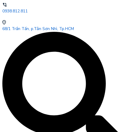
0938.812.811
68/1 Trần Tấn, p.Tân Sơn Nhì, Tp.HCM