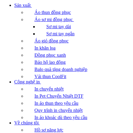
Sản xuất
Áo thun đồng phục
Áo sơ mi đồng phục
Sơ mi tay dài
Sơ mi tay ngắn
Áo gió đồng phục
In khăn lụa
Đồng phục xanh
Bảo hộ lao động
Balo quà tặng doanh nghiệp
Vải thun CoolFit
Công nghệ in
In chuyển nhiệt
In Pet Chuyển Nhiệt DTF
In áo thun theo yêu cầu
Quy trình in chuyển nhiệt
In áo khoác dù theo yêu cầu
Về chúng tôi
Hồ sơ năng lực