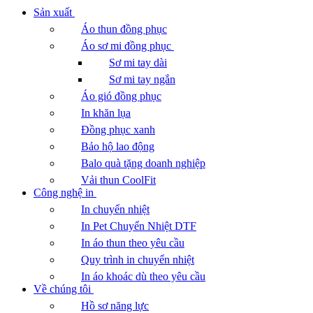
Sản xuất
Áo thun đồng phục
Áo sơ mi đồng phục
Sơ mi tay dài
Sơ mi tay ngắn
Áo gió đồng phục
In khăn lụa
Đồng phục xanh
Bảo hộ lao động
Balo quà tặng doanh nghiệp
Vải thun CoolFit
Công nghệ in
In chuyển nhiệt
In Pet Chuyển Nhiệt DTF
In áo thun theo yêu cầu
Quy trình in chuyển nhiệt
In áo khoác dù theo yêu cầu
Về chúng tôi
Hồ sơ năng lực