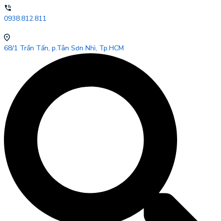
0938.812.811
68/1 Trần Tấn, p.Tân Sơn Nhì, Tp.HCM